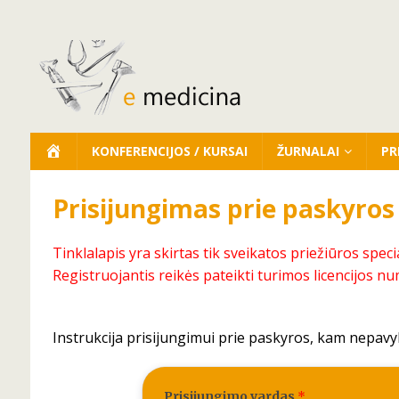
KONFERENCIJOS / KURSAI
ŽURNALAI
PR
Prisijungimas prie paskyros
Tinklalapis yra skirtas tik sveikatos priežiūros speci
Registruojantis reikės pateikti turimos licencijos nu
Instrukcija prisijungimui prie paskyros, kam nepavy
Prisijungimo vardas
*