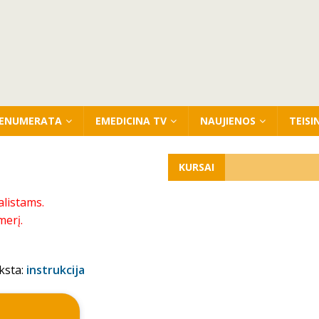
ENUMERATA
EMEDICINA TV
NAUJIENOS
TEISI
KURSAI
alistams.
merį.
ksta:
instrukcija