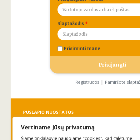
Slaptažodis
*
Prisiminti mane
|
Registruotis
Pamiršote slapta
PUSLAPIO NUOSTATOS
Vertiname Jūsų privatumą
Slapukai
Privatumo politika
Šiame tinklalapyje naudojame "cookies", kad galėtume