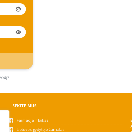
face
visibility
žodį?
SEKITE MUS
Farmacija ir laikas
Lietuvos gydytojo žurnalas