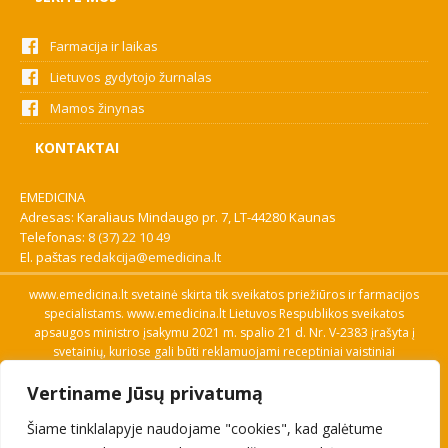
Farmacija ir laikas
Lietuvos gydytojo žurnalas
Mamos žinynas
KONTAKTAI
EMEDICINA
Adresas: Karaliaus Mindaugo pr. 7, LT-44280 Kaunas
Telefonas:
8 (37) 22 10 49
El. paštas
redakcija@emedicina.lt
www.emedicina.lt svetainė skirta tik sveikatos priežiūros ir farmacijos
specialistams. www.emedicina.lt Lietuvos Respublikos sveikatos
apsaugos ministro įsakymu 2021 m. spalio 21 d. Nr. V-2383 įrašyta į
svetainių, kuriose gali būti reklamuojami receptiniai vaistiniai
preparatai, sąrašą. Prieigą prie svetainės specialistai gauna patvirtinę
Vertiname Jūsų privatumą
savo profesinę kvalifikaciją. Naudingos nuorodos: Vaistų ir medicinos
pagalbos priemonių kainų paieška, VVKT tinklalapis, Sveikatos
Šiame tinklalapyje naudojame "cookies", kad galėtume
priežiūros ar farmacijos specialisto pranešimo apie įtariamą
nepageidaujamą reakciją forma, Interneto svetainės, kuriose gali būti