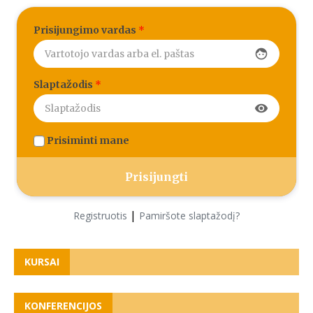
Prisijungimo vardas
*
face
Slaptažodis
*
visibility
Prisiminti mane
|
Registruotis
Pamiršote slaptažodį?
KURSAI
KONFERENCIJOS