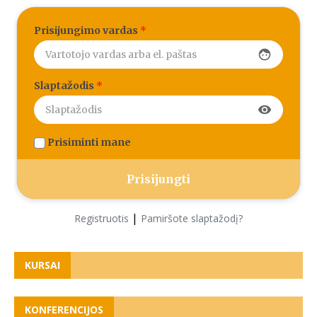
Prisijungimo vardas
*
face
Slaptažodis
*
visibility
Prisiminti mane
|
Registruotis
Pamiršote slaptažodį?
KURSAI
KONFERENCIJOS