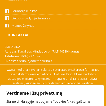
Farmacija ir laikas
Lietuvos gydytojo žurnalas
Mamos žinynas
KONTAKTAI
EMEDICINA
Adresas: Karaliaus Mindaugo pr. 7, LT-44280 Kaunas
Telefonas:
8 (37) 22 10 49
El. paštas
redakcija@emedicina.lt
www.emedicina.lt svetainė skirta tik sveikatos priežiūros ir farmacijos
specialistams. www.emedicina.lt Lietuvos Respublikos sveikatos
apsaugos ministro įsakymu 2021 m. spalio 21 d. Nr. V-2383 įrašyta į
svetainių, kuriose gali būti reklamuojami receptiniai vaistiniai
preparatai, sąrašą. Prieigą prie svetainės specialistai gauna patvirtinę
Vertiname Jūsų privatumą
savo profesinę kvalifikaciją. Naudingos nuorodos: Vaistų ir medicinos
pagalbos priemonių kainų paieška, VVKT tinklalapis, Sveikatos
Šiame tinklalapyje naudojame "cookies", kad galėtume
priežiūros ar farmacijos specialisto pranešimo apie įtariamą
nepageidaujamą reakciją forma, Interneto svetainės, kuriose gali būti