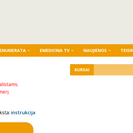
ENUMERATA
EMEDICINA TV
NAUJIENOS
TEISI
KURSAI
alistams.
merį.
ksta:
instrukcija