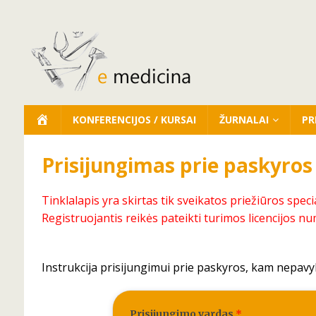
KONFERENCIJOS / KURSAI
ŽURNALAI
PR
Prisijungimas prie paskyros
Tinklalapis yra skirtas tik sveikatos priežiūros speci
Registruojantis reikės pateikti turimos licencijos nu
Instrukcija prisijungimui prie paskyros, kam nepavy
Prisijungimo vardas
*