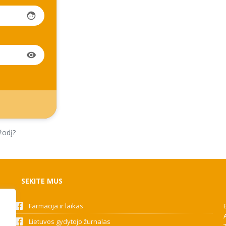
face
visibility
žodį?
SEKITE MUS
Farmacija ir laikas
Lietuvos gydytojo žurnalas