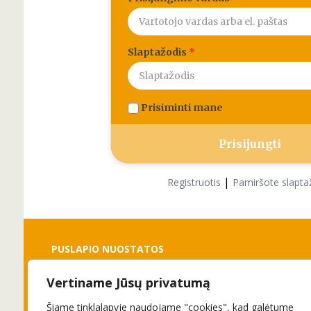
Slaptažodis
*
Prisiminti mane
|
Registruotis
Pamiršote slapta
PUSLAPIO NUOSTATOS
Vertiname Jūsų privatumą
Slapukai
Privatumo politika
Šiame tinklalapyje naudojame "cookies", kad galėtume