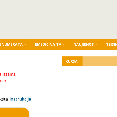
ENUMERATA
EMEDICINA TV
NAUJIENOS
TEISI
KURSAI
alistams.
merį.
ksta:
instrukcija