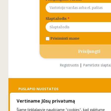
Slaptažodis
*
Prisiminti mane
|
Registruotis
Pamiršote slapta
PUSLAPIO NUOSTATOS
Vertiname Jūsų privatumą
Slapukai
Privatumo politika
Šiame tinklalapyje naudojame "cookies", kad galėtume