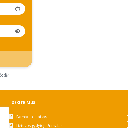
face
visibility
žodį?
SEKITE MUS
Farmacija ir laikas
Lietuvos gydytojo žurnalas