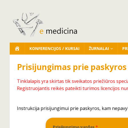
KONFERENCIJOS / KURSAI
ŽURNALAI
PR
Prisijungimas prie paskyros
Tinklalapis yra skirtas tik sveikatos priežiūros speci
Registruojantis reikės pateikti turimos licencijos nu
Instrukcija prisijungimui prie paskyros, kam nepavy
Prisijungimo vardas
*