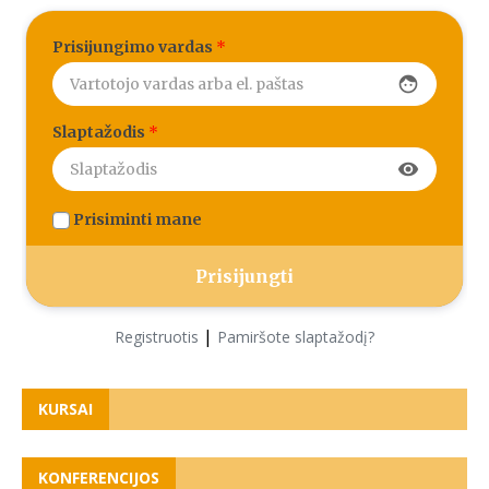
Prisijungimo vardas
*
face
Slaptažodis
*
visibility
Prisiminti mane
|
Registruotis
Pamiršote slaptažodį?
KURSAI
KONFERENCIJOS