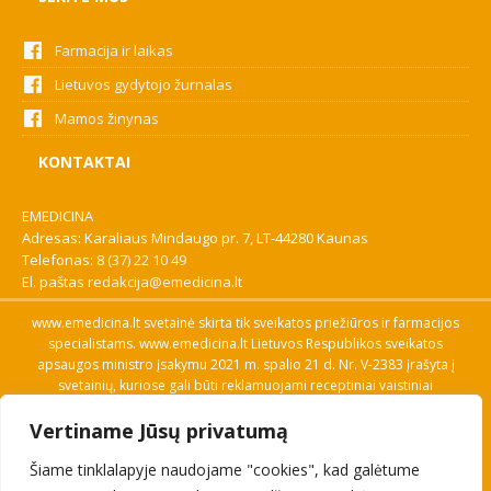
Farmacija ir laikas
Lietuvos gydytojo žurnalas
Mamos žinynas
KONTAKTAI
EMEDICINA
Adresas: Karaliaus Mindaugo pr. 7, LT-44280 Kaunas
Telefonas:
8 (37) 22 10 49
El. paštas
redakcija@emedicina.lt
www.emedicina.lt svetainė skirta tik sveikatos priežiūros ir farmacijos
specialistams. www.emedicina.lt Lietuvos Respublikos sveikatos
apsaugos ministro įsakymu 2021 m. spalio 21 d. Nr. V-2383 įrašyta į
svetainių, kuriose gali būti reklamuojami receptiniai vaistiniai
preparatai, sąrašą. Prieigą prie svetainės specialistai gauna patvirtinę
Vertiname Jūsų privatumą
savo profesinę kvalifikaciją. Naudingos nuorodos: Vaistų ir medicinos
pagalbos priemonių kainų paieška, VVKT tinklalapis, Sveikatos
Šiame tinklalapyje naudojame "cookies", kad galėtume
priežiūros ar farmacijos specialisto pranešimo apie įtariamą
nepageidaujamą reakciją forma, Interneto svetainės, kuriose gali būti