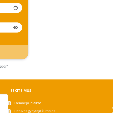
face
visibility
žodį?
SEKITE MUS
Farmacija ir laikas
Lietuvos gydytojo žurnalas