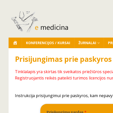
KONFERENCIJOS / KURSAI
ŽURNALAI
PR
Prisijungimas prie paskyros
Tinklalapis yra skirtas tik sveikatos priežiūros speci
Registruojantis reikės pateikti turimos licencijos nu
Instrukcija prisijungimui prie paskyros, kam nepavy
Prisijungimo vardas
*