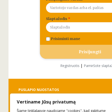
Slaptažodis
*
Prisiminti mane
|
Registruotis
Pamiršote slapta
PUSLAPIO NUOSTATOS
Vertiname Jūsų privatumą
Slapukai
Privatumo politika
Šiame tinklalapyje naudojame "cookies", kad galėtume