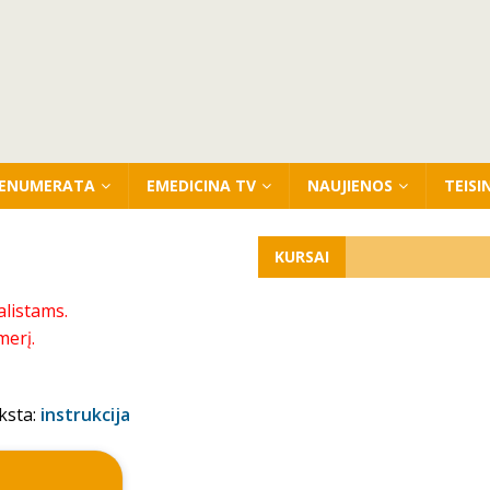
ENUMERATA
EMEDICINA TV
NAUJIENOS
TEISI
KURSAI
alistams.
merį.
ksta:
instrukcija