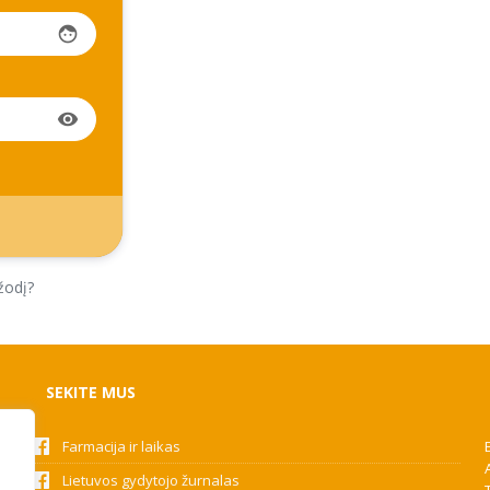
face
visibility
žodį?
SEKITE MUS
Farmacija ir laikas
Lietuvos gydytojo žurnalas