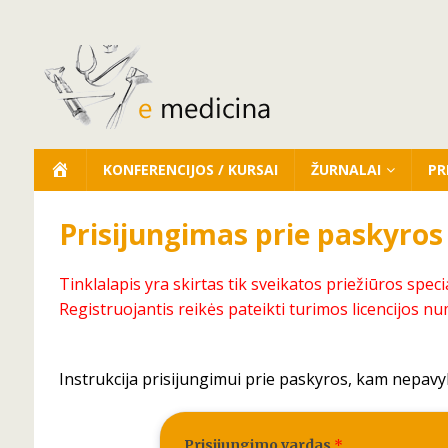
KONFERENCIJOS / KURSAI
ŽURNALAI
PR
Prisijungimas prie paskyros
Tinklalapis yra skirtas tik sveikatos priežiūros speci
Registruojantis reikės pateikti turimos licencijos nu
Instrukcija prisijungimui prie paskyros, kam nepavy
Prisijungimo vardas
*