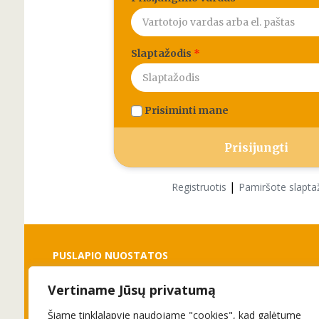
Slaptažodis
*
Prisiminti mane
|
Registruotis
Pamiršote slapta
PUSLAPIO NUOSTATOS
Vertiname Jūsų privatumą
Slapukai
Privatumo politika
Šiame tinklalapyje naudojame "cookies", kad galėtume