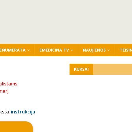
ENUMERATA
EMEDICINA TV
NAUJIENOS
TEISI
KURSAI
alistams.
merį.
ksta:
instrukcija