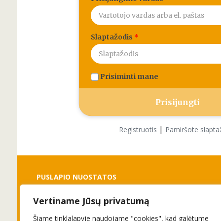
Slaptažodis
*
Prisiminti mane
|
Registruotis
Pamiršote slapta
PUSLAPIO NUOSTATOS
Vertiname Jūsų privatumą
Slapukai
Privatumo politika
Šiame tinklalapyje naudojame "cookies", kad galėtume