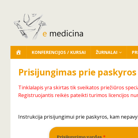
KONFERENCIJOS / KURSAI
ŽURNALAI
PR
Prisijungimas prie paskyros
Tinklalapis yra skirtas tik sveikatos priežiūros speci
Registruojantis reikės pateikti turimos licencijos nu
Instrukcija prisijungimui prie paskyros, kam nepavy
Prisijungimo vardas
*