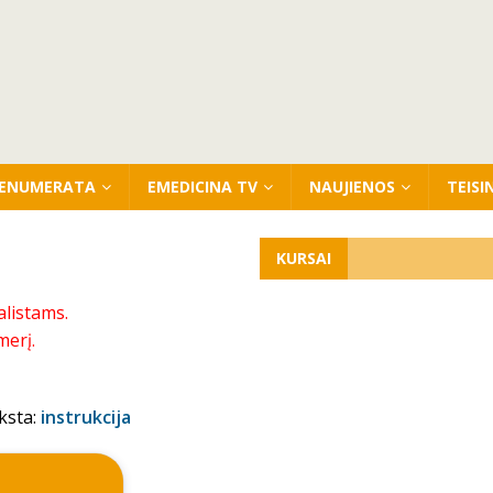
ENUMERATA
EMEDICINA TV
NAUJIENOS
TEISI
KURSAI
alistams.
merį.
ksta:
instrukcija