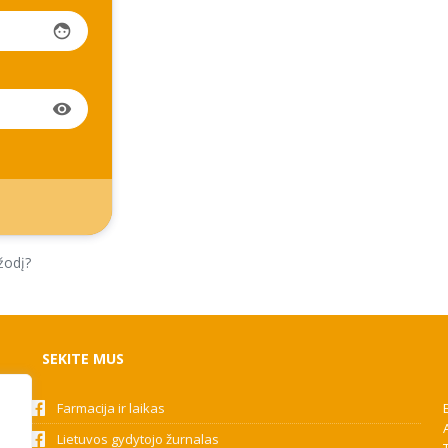
face
visibility
žodį?
SEKITE MUS
Farmacija ir laikas
Lietuvos gydytojo žurnalas