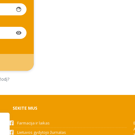
face
visibility
žodį?
SEKITE MUS
Farmacija ir laikas
Lietuvos gydytojo žurnalas