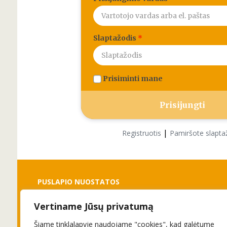
Slaptažodis
*
Prisiminti mane
|
Registruotis
Pamiršote slapta
PUSLAPIO NUOSTATOS
Vertiname Jūsų privatumą
Slapukai
Privatumo politika
Šiame tinklalapyje naudojame "cookies", kad galėtume