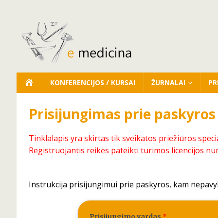
KONFERENCIJOS / KURSAI
ŽURNALAI
PR
Prisijungimas prie paskyros
Tinklalapis yra skirtas tik sveikatos priežiūros speci
Registruojantis reikės pateikti turimos licencijos nu
Instrukcija prisijungimui prie paskyros, kam nepavy
Prisijungimo vardas
*