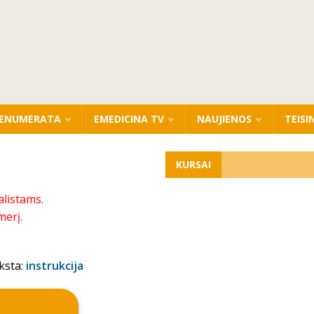
ENUMERATA
EMEDICINA TV
NAUJIENOS
TEISI
KURSAI
alistams.
merį.
ksta:
instrukcija