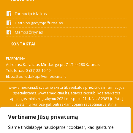
Farmacija ir laikas
Lietuvos gydytojo žurnalas
Mamos žinynas
KONTAKTAI
EMEDICINA
Adresas: Karaliaus Mindaugo pr. 7, LT-44280 Kaunas
Telefonas:
8 (37) 22 10 49
El. paštas
redakcija@emedicina.lt
www.emedicina.lt svetainė skirta tik sveikatos priežiūros ir farmacijos
specialistams. www.emedicina.lt Lietuvos Respublikos sveikatos
apsaugos ministro įsakymu 2021 m. spalio 21 d. Nr. V-2383 įrašyta į
svetainių, kuriose gali būti reklamuojami receptiniai vaistiniai
preparatai, sąrašą. Prieigą prie svetainės specialistai gauna patvirtinę
Vertiname Jūsų privatumą
savo profesinę kvalifikaciją. Naudingos nuorodos: Vaistų ir medicinos
pagalbos priemonių kainų paieška, VVKT tinklalapis, Sveikatos
Šiame tinklalapyje naudojame "cookies", kad galėtume
priežiūros ar farmacijos specialisto pranešimo apie įtariamą
nepageidaujamą reakciją forma, Interneto svetainės, kuriose gali būti