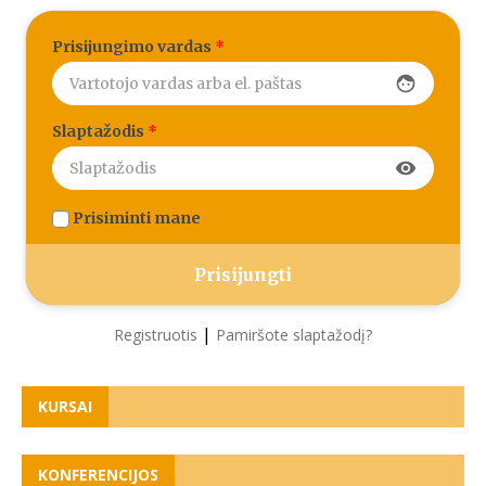
Prisijungimo vardas
*
face
Slaptažodis
*
visibility
Prisiminti mane
|
Registruotis
Pamiršote slaptažodį?
KURSAI
KONFERENCIJOS