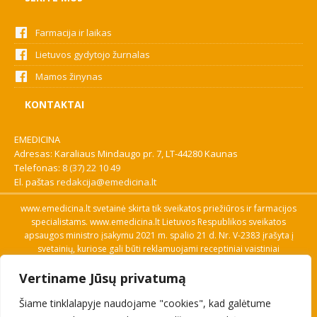
Farmacija ir laikas
Lietuvos gydytojo žurnalas
Mamos žinynas
KONTAKTAI
EMEDICINA
Adresas: Karaliaus Mindaugo pr. 7, LT-44280 Kaunas
Telefonas:
8 (37) 22 10 49
El. paštas
redakcija@emedicina.lt
www.emedicina.lt svetainė skirta tik sveikatos priežiūros ir farmacijos
specialistams. www.emedicina.lt Lietuvos Respublikos sveikatos
apsaugos ministro įsakymu 2021 m. spalio 21 d. Nr. V-2383 įrašyta į
svetainių, kuriose gali būti reklamuojami receptiniai vaistiniai
preparatai, sąrašą. Prieigą prie svetainės specialistai gauna patvirtinę
Vertiname Jūsų privatumą
savo profesinę kvalifikaciją. Naudingos nuorodos: Vaistų ir medicinos
pagalbos priemonių kainų paieška, VVKT tinklalapis, Sveikatos
Šiame tinklalapyje naudojame "cookies", kad galėtume
priežiūros ar farmacijos specialisto pranešimo apie įtariamą
nepageidaujamą reakciją forma, Interneto svetainės, kuriose gali būti