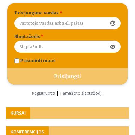
Prisijungimo vardas
*
face
Slaptažodis
*
visibility
Prisiminti mane
|
Registruotis
Pamiršote slaptažodį?
KURSAI
KONFERENCIJOS