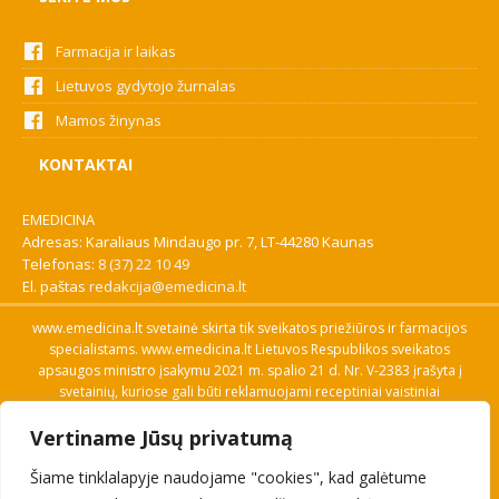
Farmacija ir laikas
Lietuvos gydytojo žurnalas
Mamos žinynas
KONTAKTAI
EMEDICINA
Adresas: Karaliaus Mindaugo pr. 7, LT-44280 Kaunas
Telefonas:
8 (37) 22 10 49
El. paštas
redakcija@emedicina.lt
www.emedicina.lt svetainė skirta tik sveikatos priežiūros ir farmacijos
specialistams. www.emedicina.lt Lietuvos Respublikos sveikatos
apsaugos ministro įsakymu 2021 m. spalio 21 d. Nr. V-2383 įrašyta į
svetainių, kuriose gali būti reklamuojami receptiniai vaistiniai
preparatai, sąrašą. Prieigą prie svetainės specialistai gauna patvirtinę
Vertiname Jūsų privatumą
savo profesinę kvalifikaciją. Naudingos nuorodos: Vaistų ir medicinos
pagalbos priemonių kainų paieška, VVKT tinklalapis, Sveikatos
Šiame tinklalapyje naudojame "cookies", kad galėtume
priežiūros ar farmacijos specialisto pranešimo apie įtariamą
nepageidaujamą reakciją forma, Interneto svetainės, kuriose gali būti