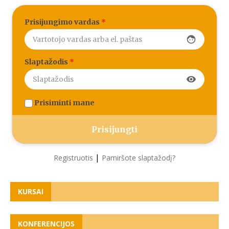
Prisijungimo vardas
*
face
Slaptažodis
*
visibility
Prisiminti mane
|
Registruotis
Pamiršote slaptažodį?
KURSAI
KONFERENCIJOS