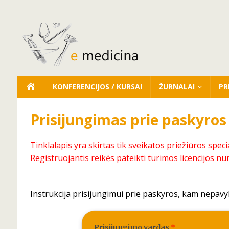
KONFERENCIJOS / KURSAI
ŽURNALAI
PR
Prisijungimas prie paskyros
Tinklalapis yra skirtas tik sveikatos priežiūros speci
Registruojantis reikės pateikti turimos licencijos nu
Instrukcija prisijungimui prie paskyros, kam nepavy
Prisijungimo vardas
*