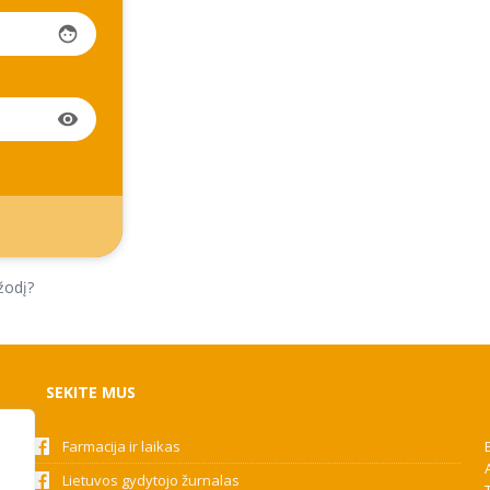
face
visibility
žodį?
SEKITE MUS
Farmacija ir laikas
Lietuvos gydytojo žurnalas