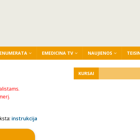
ENUMERATA
EMEDICINA TV
NAUJIENOS
TEISI
KURSAI
alistams.
merį.
ksta:
instrukcija