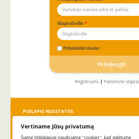
Slaptažodis
*
Prisiminti mane
|
Registruotis
Pamiršote slapta
PUSLAPIO NUOSTATOS
Vertiname Jūsų privatumą
Slapukai
Privatumo politika
Šiame tinklalapyje naudojame "cookies", kad galėtume