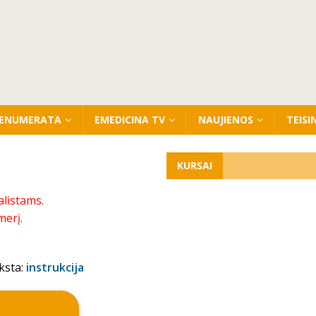
ENUMERATA
EMEDICINA TV
NAUJIENOS
TEISI
KURSAI
alistams.
merį.
ksta:
instrukcija