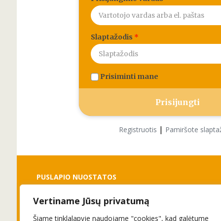
Slaptažodis
*
Prisiminti mane
|
Registruotis
Pamiršote slapta
PUSLAPIO NUOSTATOS
Vertiname Jūsų privatumą
Slapukai
Privatumo politika
Šiame tinklalapyje naudojame "cookies", kad galėtume