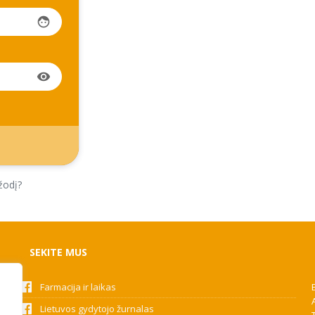
face
visibility
žodį?
SEKITE MUS
Farmacija ir laikas
Lietuvos gydytojo žurnalas