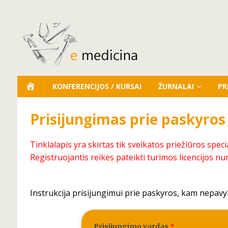
KONFERENCIJOS / KURSAI
ŽURNALAI
PR
Prisijungimas prie paskyros
Tinklalapis yra skirtas tik sveikatos priežiūros speci
Registruojantis reikės pateikti turimos licencijos nu
Instrukcija prisijungimui prie paskyros, kam nepavy
Prisijungimo vardas
*