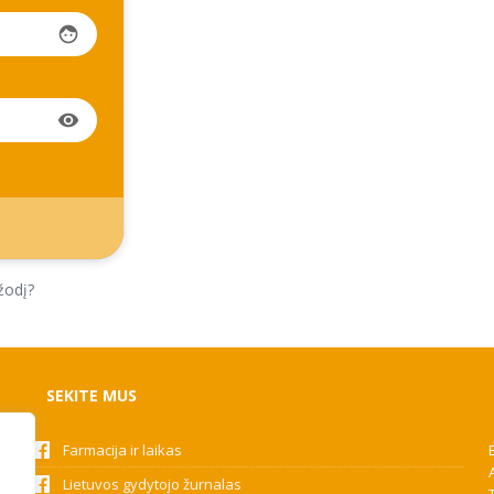
face
visibility
žodį?
SEKITE MUS
Farmacija ir laikas
Lietuvos gydytojo žurnalas