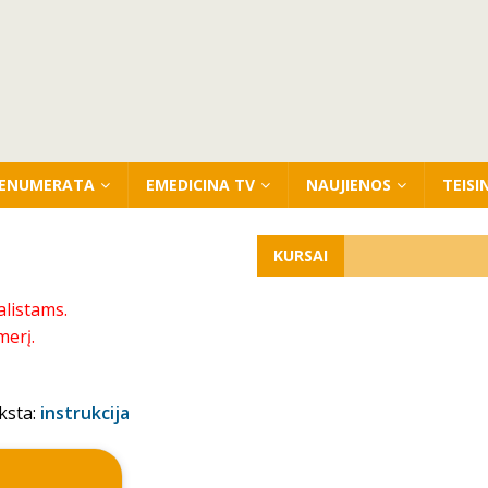
ENUMERATA
EMEDICINA TV
NAUJIENOS
TEISI
KURSAI
alistams.
merį.
ksta:
instrukcija