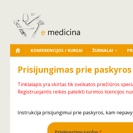
KONFERENCIJOS / KURSAI
ŽURNALAI
PR
Prisijungimas prie paskyros
Tinklalapis yra skirtas tik sveikatos priežiūros speci
Registruojantis reikės pateikti turimos licencijos nu
Instrukcija prisijungimui prie paskyros, kam nepavy
Prisijungimo vardas
*