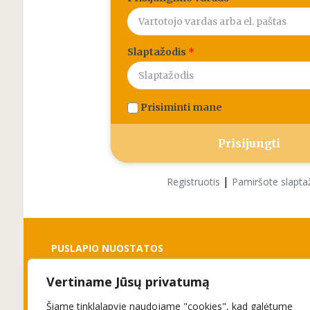
Slaptažodis
*
Prisiminti mane
|
Registruotis
Pamiršote slapta
PUSLAPIO NUOSTATOS
Vertiname Jūsų privatumą
Slapukai
Privatumo politika
Šiame tinklalapyje naudojame "cookies", kad galėtume