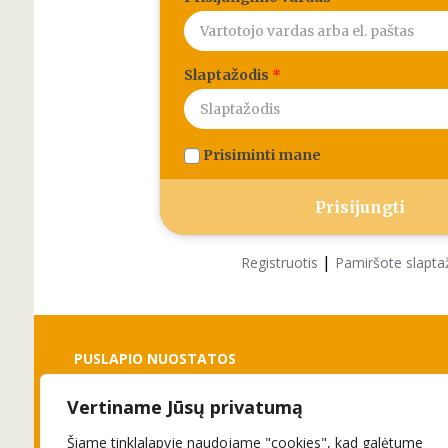
Slaptažodis
*
Prisiminti mane
|
Registruotis
Pamiršote slapta
PUSLAPIO NUOSTATOS
Vertiname Jūsų privatumą
Slapukai
Privatumo politika
Šiame tinklalapyje naudojame "cookies", kad galėtume