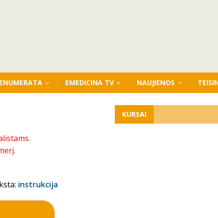
ENUMERATA
EMEDICINA TV
NAUJIENOS
TEISI
KURSAI
alistams.
merį.
ksta:
instrukcija