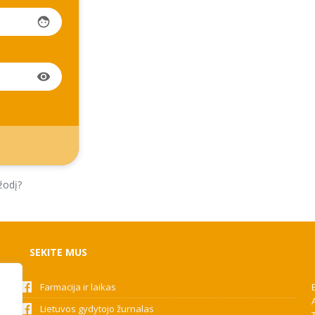
face
visibility
žodį?
SEKITE MUS
Farmacija ir laikas
Lietuvos gydytojo žurnalas