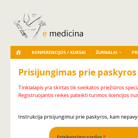
KONFERENCIJOS / KURSAI
ŽURNALAI
PR
Prisijungimas prie paskyros
Tinklalapis yra skirtas tik sveikatos priežiūros speci
Registruojantis reikės pateikti turimos licencijos nu
Instrukcija prisijungimui prie paskyros, kam nepavy
Prisijungimo vardas
*