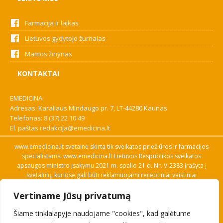
Farmacija ir laikas
Lietuvos gydytojo žurnalas
Mamos žinynas
KONTAKTAI
EMEDICINA
Adresas: Karaliaus Mindaugo pr. 7, LT-44280 Kaunas
Telefonas:
8 (37) 22 10 49
El. paštas
redakcija@emedicina.lt
www.emedicina.lt svetainė skirta tik sveikatos priežiūros ir farmacijos
specialistams. www.emedicina.lt Lietuvos Respublikos sveikatos
apsaugos ministro įsakymu 2021 m. spalio 21 d. Nr. V-2383 įrašyta į
svetainių, kuriose gali būti reklamuojami receptiniai vaistiniai
preparatai, sąrašą. Prieigą prie svetainės specialistai gauna patvirtinę
Vertiname Jūsų privatumą
savo profesinę kvalifikaciją. Naudingos nuorodos: Vaistų ir medicinos
pagalbos priemonių kainų paieška, VVKT tinklalapis, Sveikatos
Šiame tinklalapyje naudojame "cookies", kad galėtume
priežiūros ar farmacijos specialisto pranešimo apie įtariamą
nepageidaujamą reakciją forma, Interneto svetainės, kuriose gali būti