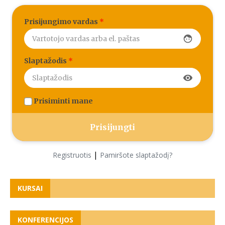
Prisijungimo vardas
*
face
Slaptažodis
*
visibility
Prisiminti mane
|
Registruotis
Pamiršote slaptažodį?
KURSAI
KONFERENCIJOS