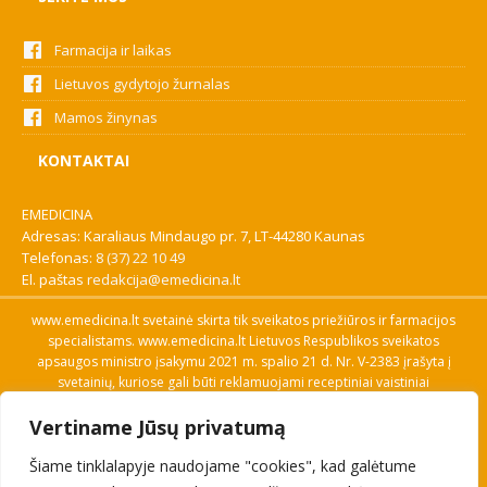
Farmacija ir laikas
Lietuvos gydytojo žurnalas
Mamos žinynas
KONTAKTAI
EMEDICINA
Adresas: Karaliaus Mindaugo pr. 7, LT-44280 Kaunas
Telefonas:
8 (37) 22 10 49
El. paštas
redakcija@emedicina.lt
www.emedicina.lt svetainė skirta tik sveikatos priežiūros ir farmacijos
specialistams. www.emedicina.lt Lietuvos Respublikos sveikatos
apsaugos ministro įsakymu 2021 m. spalio 21 d. Nr. V-2383 įrašyta į
svetainių, kuriose gali būti reklamuojami receptiniai vaistiniai
preparatai, sąrašą. Prieigą prie svetainės specialistai gauna patvirtinę
Vertiname Jūsų privatumą
savo profesinę kvalifikaciją. Naudingos nuorodos: Vaistų ir medicinos
pagalbos priemonių kainų paieška, VVKT tinklalapis, Sveikatos
Šiame tinklalapyje naudojame "cookies", kad galėtume
priežiūros ar farmacijos specialisto pranešimo apie įtariamą
nepageidaujamą reakciją forma, Interneto svetainės, kuriose gali būti