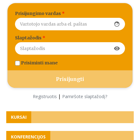
Prisijungimo vardas
*
face
Slaptažodis
*
visibility
Prisiminti mane
|
Registruotis
Pamiršote slaptažodį?
KURSAI
KONFERENCIJOS