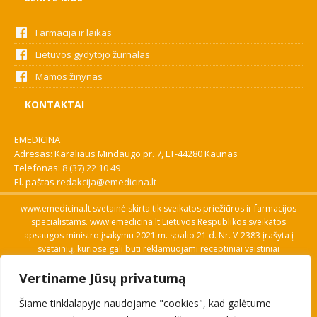
Farmacija ir laikas
Lietuvos gydytojo žurnalas
Mamos žinynas
KONTAKTAI
EMEDICINA
Adresas: Karaliaus Mindaugo pr. 7, LT-44280 Kaunas
Telefonas:
8 (37) 22 10 49
El. paštas
redakcija@emedicina.lt
www.emedicina.lt svetainė skirta tik sveikatos priežiūros ir farmacijos
specialistams. www.emedicina.lt Lietuvos Respublikos sveikatos
apsaugos ministro įsakymu 2021 m. spalio 21 d. Nr. V-2383 įrašyta į
svetainių, kuriose gali būti reklamuojami receptiniai vaistiniai
preparatai, sąrašą. Prieigą prie svetainės specialistai gauna patvirtinę
Vertiname Jūsų privatumą
savo profesinę kvalifikaciją. Naudingos nuorodos: Vaistų ir medicinos
pagalbos priemonių kainų paieška, VVKT tinklalapis, Sveikatos
Šiame tinklalapyje naudojame "cookies", kad galėtume
priežiūros ar farmacijos specialisto pranešimo apie įtariamą
nepageidaujamą reakciją forma, Interneto svetainės, kuriose gali būti