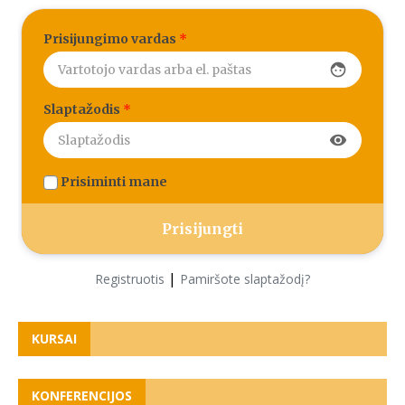
Prisijungimo vardas
*
face
Slaptažodis
*
visibility
Prisiminti mane
|
Registruotis
Pamiršote slaptažodį?
KURSAI
KONFERENCIJOS