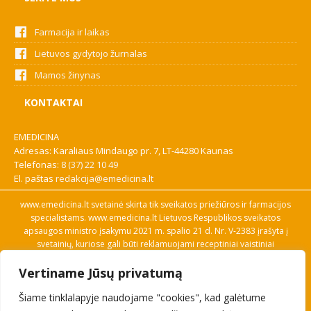
Farmacija ir laikas
Lietuvos gydytojo žurnalas
Mamos žinynas
KONTAKTAI
EMEDICINA
Adresas: Karaliaus Mindaugo pr. 7, LT-44280 Kaunas
Telefonas:
8 (37) 22 10 49
El. paštas
redakcija@emedicina.lt
www.emedicina.lt svetainė skirta tik sveikatos priežiūros ir farmacijos
specialistams. www.emedicina.lt Lietuvos Respublikos sveikatos
apsaugos ministro įsakymu 2021 m. spalio 21 d. Nr. V-2383 įrašyta į
svetainių, kuriose gali būti reklamuojami receptiniai vaistiniai
preparatai, sąrašą. Prieigą prie svetainės specialistai gauna patvirtinę
Vertiname Jūsų privatumą
savo profesinę kvalifikaciją. Naudingos nuorodos: Vaistų ir medicinos
pagalbos priemonių kainų paieška, VVKT tinklalapis, Sveikatos
Šiame tinklalapyje naudojame "cookies", kad galėtume
priežiūros ar farmacijos specialisto pranešimo apie įtariamą
nepageidaujamą reakciją forma, Interneto svetainės, kuriose gali būti