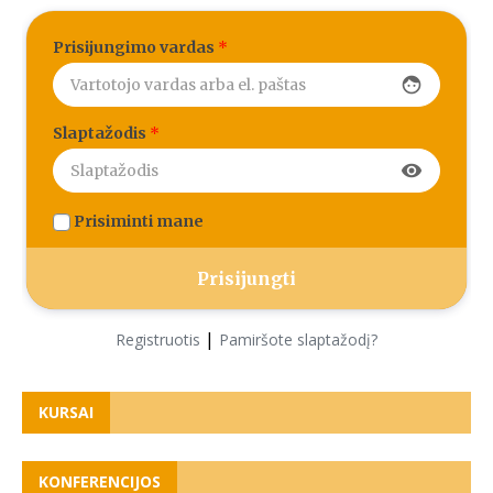
Prisijungimo vardas
*
face
Slaptažodis
*
visibility
Prisiminti mane
|
Registruotis
Pamiršote slaptažodį?
KURSAI
KONFERENCIJOS