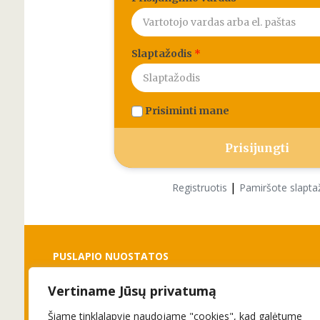
Slaptažodis
*
Prisiminti mane
|
Registruotis
Pamiršote slapta
PUSLAPIO NUOSTATOS
Vertiname Jūsų privatumą
Slapukai
Privatumo politika
Šiame tinklalapyje naudojame "cookies", kad galėtume