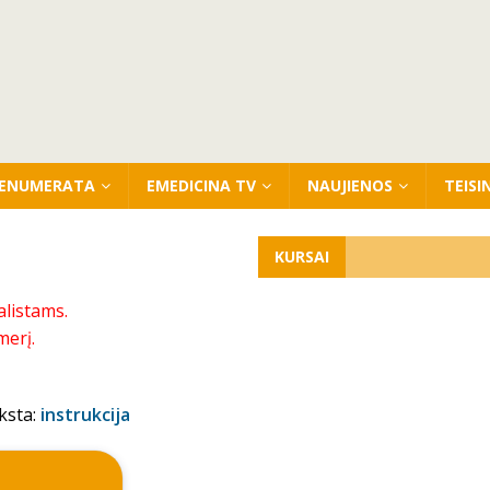
ENUMERATA
EMEDICINA TV
NAUJIENOS
TEISI
KURSAI
alistams.
merį.
ksta:
instrukcija