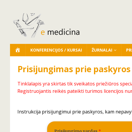
KONFERENCIJOS / KURSAI
ŽURNALAI
PR
Prisijungimas prie paskyros
Tinklalapis yra skirtas tik sveikatos priežiūros speci
Registruojantis reikės pateikti turimos licencijos nu
Instrukcija prisijungimui prie paskyros, kam nepavy
Prisijungimo vardas
*