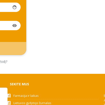
face
visibility
žodį?
SEKITE MUS
Farmacija ir laikas
Lietuvos gydytojo žurnalas