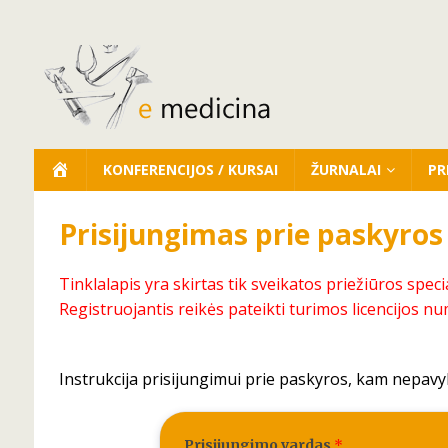
KONFERENCIJOS / KURSAI
ŽURNALAI
PR
Prisijungimas prie paskyros
Tinklalapis yra skirtas tik sveikatos priežiūros speci
Registruojantis reikės pateikti turimos licencijos nu
Instrukcija prisijungimui prie paskyros, kam nepavy
Prisijungimo vardas
*