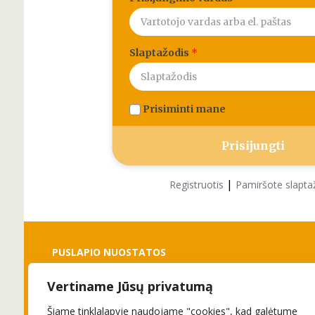
Slaptažodis
*
Prisiminti mane
|
Registruotis
Pamiršote slapta
PUSLAPIO NUOSTATOS
Vertiname Jūsų privatumą
Slapukai
Privatumo politika
Šiame tinklalapyje naudojame "cookies", kad galėtume