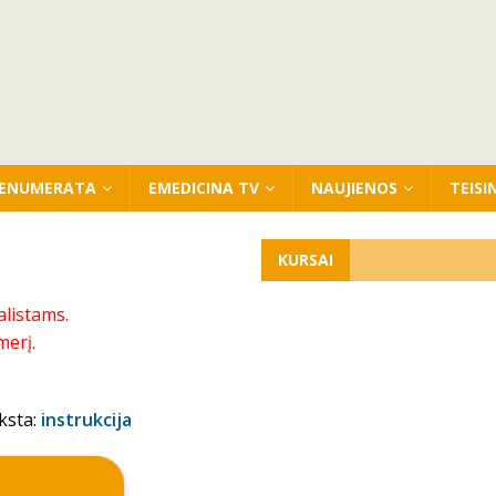
ENUMERATA
EMEDICINA TV
NAUJIENOS
TEISI
KURSAI
alistams.
merį.
ksta:
instrukcija