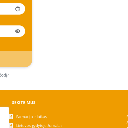
face
visibility
žodį?
SEKITE MUS
Farmacija ir laikas
Lietuvos gydytojo žurnalas