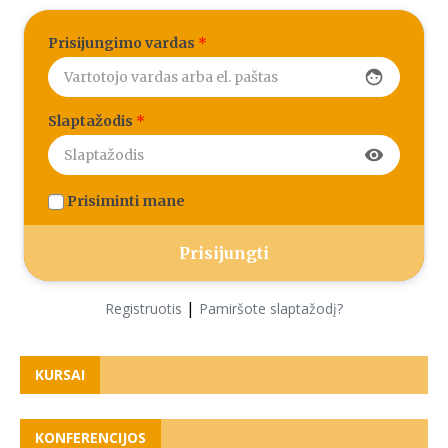
Prisijungimo vardas
*
face
Slaptažodis
*
visibility
Prisiminti mane
|
Registruotis
Pamiršote slaptažodį?
KURSAI
KONFERENCIJOS