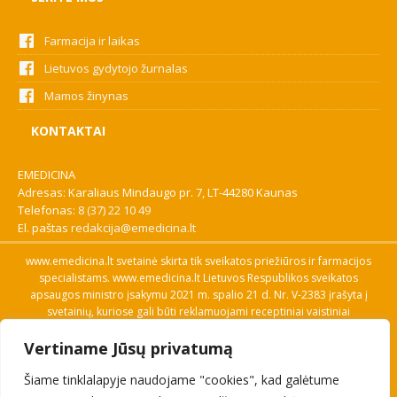
Farmacija ir laikas
Lietuvos gydytojo žurnalas
Mamos žinynas
KONTAKTAI
EMEDICINA
Adresas: Karaliaus Mindaugo pr. 7, LT-44280 Kaunas
Telefonas:
8 (37) 22 10 49
El. paštas
redakcija@emedicina.lt
www.emedicina.lt svetainė skirta tik sveikatos priežiūros ir farmacijos
specialistams. www.emedicina.lt Lietuvos Respublikos sveikatos
apsaugos ministro įsakymu 2021 m. spalio 21 d. Nr. V-2383 įrašyta į
svetainių, kuriose gali būti reklamuojami receptiniai vaistiniai
preparatai, sąrašą. Prieigą prie svetainės specialistai gauna patvirtinę
Vertiname Jūsų privatumą
savo profesinę kvalifikaciją. Naudingos nuorodos: Vaistų ir medicinos
pagalbos priemonių kainų paieška, VVKT tinklalapis, Sveikatos
Šiame tinklalapyje naudojame "cookies", kad galėtume
priežiūros ar farmacijos specialisto pranešimo apie įtariamą
nepageidaujamą reakciją forma, Interneto svetainės, kuriose gali būti