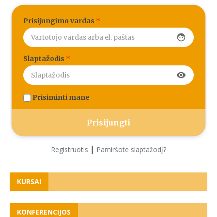
Prisijungimo vardas
*
face
Slaptažodis
*
visibility
Prisiminti mane
|
Registruotis
Pamiršote slaptažodį?
KURSAI
KONFERENCIJOS