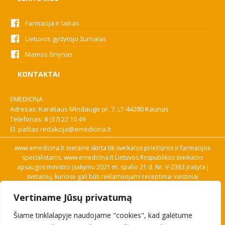
Farmacija ir laikas
Lietuvos gydytojo žurnalas
Mamos žinynas
KONTAKTAI
EMEDICINA
Adresas: Karaliaus Mindaugo pr. 7, LT-44280 Kaunas
Telefonas:
8 (37) 22 10 49
El. paštas
redakcija@emedicina.lt
www.emedicina.lt svetainė skirta tik sveikatos priežiūros ir farmacijos
specialistams. www.emedicina.lt Lietuvos Respublikos sveikatos
apsaugos ministro įsakymu 2021 m. spalio 21 d. Nr. V-2383 įrašyta į
svetainių, kuriose gali būti reklamuojami receptiniai vaistiniai
preparatai, sąrašą. Prieigą prie svetainės specialistai gauna patvirtinę
Vertiname Jūsų privatumą
savo profesinę kvalifikaciją. Naudingos nuorodos: Vaistų ir medicinos
pagalbos priemonių kainų paieška, VVKT tinklalapis, Sveikatos
Šiame tinklalapyje naudojame "cookies", kad galėtume
priežiūros ar farmacijos specialisto pranešimo apie įtariamą
nepageidaujamą reakciją forma, Interneto svetainės, kuriose gali būti