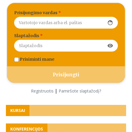
Prisijungimo vardas
*
face
Slaptažodis
*
visibility
Prisiminti mane
|
Registruotis
Pamiršote slaptažodį?
KURSAI
KONFERENCIJOS