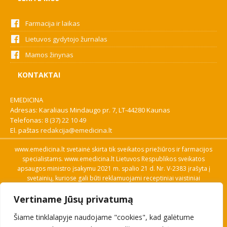
Farmacija ir laikas
Lietuvos gydytojo žurnalas
Mamos žinynas
KONTAKTAI
EMEDICINA
Adresas: Karaliaus Mindaugo pr. 7, LT-44280 Kaunas
Telefonas:
8 (37) 22 10 49
El. paštas
redakcija@emedicina.lt
www.emedicina.lt svetainė skirta tik sveikatos priežiūros ir farmacijos
specialistams. www.emedicina.lt Lietuvos Respublikos sveikatos
apsaugos ministro įsakymu 2021 m. spalio 21 d. Nr. V-2383 įrašyta į
svetainių, kuriose gali būti reklamuojami receptiniai vaistiniai
preparatai, sąrašą. Prieigą prie svetainės specialistai gauna patvirtinę
Vertiname Jūsų privatumą
savo profesinę kvalifikaciją. Naudingos nuorodos: Vaistų ir medicinos
pagalbos priemonių kainų paieška, VVKT tinklalapis, Sveikatos
Šiame tinklalapyje naudojame "cookies", kad galėtume
priežiūros ar farmacijos specialisto pranešimo apie įtariamą
nepageidaujamą reakciją forma, Interneto svetainės, kuriose gali būti