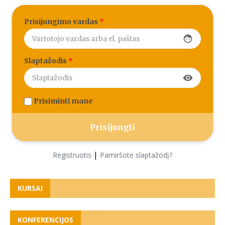
Prisijungimo vardas
*
face
Slaptažodis
*
visibility
Prisiminti mane
|
Registruotis
Pamiršote slaptažodį?
KURSAI
KONFERENCIJOS