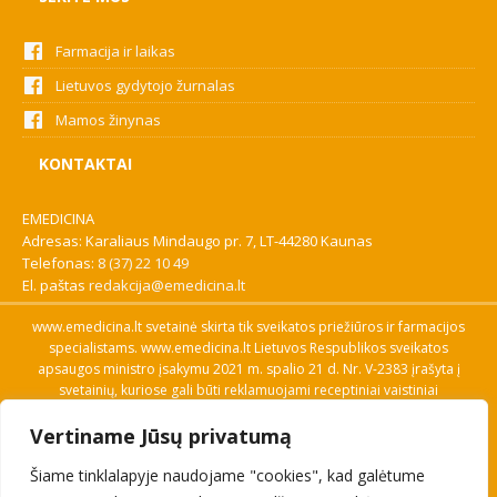
Farmacija ir laikas
Lietuvos gydytojo žurnalas
Mamos žinynas
KONTAKTAI
EMEDICINA
Adresas: Karaliaus Mindaugo pr. 7, LT-44280 Kaunas
Telefonas:
8 (37) 22 10 49
El. paštas
redakcija@emedicina.lt
www.emedicina.lt svetainė skirta tik sveikatos priežiūros ir farmacijos
specialistams. www.emedicina.lt Lietuvos Respublikos sveikatos
apsaugos ministro įsakymu 2021 m. spalio 21 d. Nr. V-2383 įrašyta į
svetainių, kuriose gali būti reklamuojami receptiniai vaistiniai
preparatai, sąrašą. Prieigą prie svetainės specialistai gauna patvirtinę
Vertiname Jūsų privatumą
savo profesinę kvalifikaciją. Naudingos nuorodos: Vaistų ir medicinos
pagalbos priemonių kainų paieška, VVKT tinklalapis, Sveikatos
Šiame tinklalapyje naudojame "cookies", kad galėtume
priežiūros ar farmacijos specialisto pranešimo apie įtariamą
nepageidaujamą reakciją forma, Interneto svetainės, kuriose gali būti