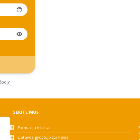
face
visibility
žodį?
SEKITE MUS
Farmacija ir laikas
Lietuvos gydytojo žurnalas