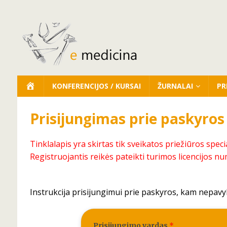
KONFERENCIJOS / KURSAI
ŽURNALAI
PR
Prisijungimas prie paskyros
Tinklalapis yra skirtas tik sveikatos priežiūros speci
Registruojantis reikės pateikti turimos licencijos nu
Instrukcija prisijungimui prie paskyros, kam nepavy
Prisijungimo vardas
*