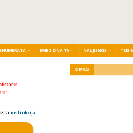
ENUMERATA
EMEDICINA TV
NAUJIENOS
TEISI
KURSAI
alistams.
merį.
ksta:
instrukcija