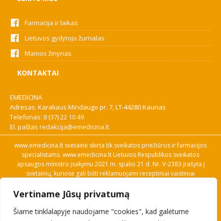
Farmacija ir laikas
Lietuvos gydytojo žurnalas
Mamos žinynas
KONTAKTAI
EMEDICINA
Adresas: Karaliaus Mindaugo pr. 7, LT-44280 Kaunas
Telefonas:
8 (37) 22 10 49
El. paštas
redakcija@emedicina.lt
www.emedicina.lt svetainė skirta tik sveikatos priežiūros ir farmacijos
specialistams. www.emedicina.lt Lietuvos Respublikos sveikatos
apsaugos ministro įsakymu 2021 m. spalio 21 d. Nr. V-2383 įrašyta į
svetainių, kuriose gali būti reklamuojami receptiniai vaistiniai
preparatai, sąrašą. Prieigą prie svetainės specialistai gauna patvirtinę
Vertiname Jūsų privatumą
savo profesinę kvalifikaciją. Naudingos nuorodos: Vaistų ir medicinos
pagalbos priemonių kainų paieška, VVKT tinklalapis, Sveikatos
Šiame tinklalapyje naudojame "cookies", kad galėtume
priežiūros ar farmacijos specialisto pranešimo apie įtariamą
nepageidaujamą reakciją forma, Interneto svetainės, kuriose gali būti