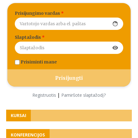
Prisijungimo vardas
*
face
Slaptažodis
*
visibility
Prisiminti mane
|
Registruotis
Pamiršote slaptažodį?
KURSAI
KONFERENCIJOS