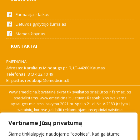
Farmacija ir laikas
Lietuvos gydytojo žurnalas
Mamos žinynas
KONTAKTAI
EMEDICINA
Adresas: Karaliaus Mindaugo pr. 7, LT-44280 Kaunas
Telefonas:
8 (37) 22 10 49
El. paštas
redakcija@emedicina.lt
www.emedicina.lt svetainė skirta tik sveikatos priežiūros ir farmacijos
specialistams. www.emedicina.lt Lietuvos Respublikos sveikatos
apsaugos ministro įsakymu 2021 m. spalio 21 d. Nr. V-2383 įrašyta į
svetainių, kuriose gali būti reklamuojami receptiniai vaistiniai
preparatai, sąrašą. Prieigą prie svetainės specialistai gauna patvirtinę
Vertiname Jūsų privatumą
savo profesinę kvalifikaciją. Naudingos nuorodos: Vaistų ir medicinos
pagalbos priemonių kainų paieška, VVKT tinklalapis, Sveikatos
Šiame tinklalapyje naudojame "cookies", kad galėtume
priežiūros ar farmacijos specialisto pranešimo apie įtariamą
nepageidaujamą reakciją forma, Interneto svetainės, kuriose gali būti