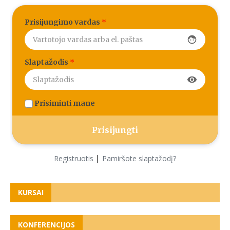
Prisijungimo vardas
*
face
Slaptažodis
*
visibility
Prisiminti mane
|
Registruotis
Pamiršote slaptažodį?
KURSAI
KONFERENCIJOS