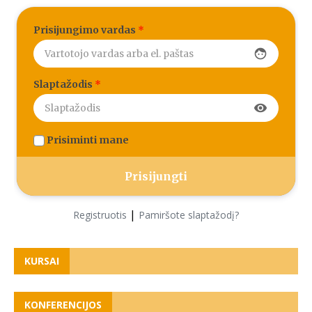
Prisijungimo vardas
*
face
Slaptažodis
*
visibility
Prisiminti mane
|
Registruotis
Pamiršote slaptažodį?
KURSAI
KONFERENCIJOS