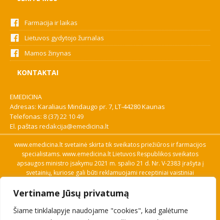
Farmacija ir laikas
Lietuvos gydytojo žurnalas
Mamos žinynas
KONTAKTAI
EMEDICINA
Adresas: Karaliaus Mindaugo pr. 7, LT-44280 Kaunas
Telefonas:
8 (37) 22 10 49
El. paštas
redakcija@emedicina.lt
www.emedicina.lt svetainė skirta tik sveikatos priežiūros ir farmacijos
specialistams. www.emedicina.lt Lietuvos Respublikos sveikatos
apsaugos ministro įsakymu 2021 m. spalio 21 d. Nr. V-2383 įrašyta į
svetainių, kuriose gali būti reklamuojami receptiniai vaistiniai
preparatai, sąrašą. Prieigą prie svetainės specialistai gauna patvirtinę
Vertiname Jūsų privatumą
savo profesinę kvalifikaciją. Naudingos nuorodos: Vaistų ir medicinos
pagalbos priemonių kainų paieška, VVKT tinklalapis, Sveikatos
Šiame tinklalapyje naudojame "cookies", kad galėtume
priežiūros ar farmacijos specialisto pranešimo apie įtariamą
nepageidaujamą reakciją forma, Interneto svetainės, kuriose gali būti