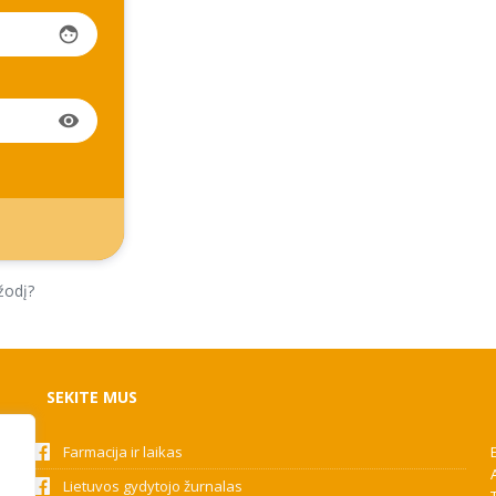
face
visibility
žodį?
SEKITE MUS
Farmacija ir laikas
Lietuvos gydytojo žurnalas