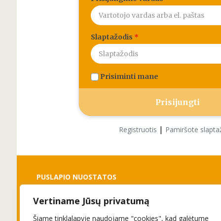
Slaptažodis
*
Prisiminti mane
|
Registruotis
Pamiršote slapta
PUSLAPIO NUOSTATOS
Vertiname Jūsų privatumą
Slapukai
Privatumo politika
Šiame tinklalapyje naudojame "cookies", kad galėtume