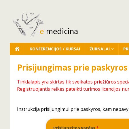
KONFERENCIJOS / KURSAI
ŽURNALAI
PR
Prisijungimas prie paskyros
Tinklalapis yra skirtas tik sveikatos priežiūros speci
Registruojantis reikės pateikti turimos licencijos nu
Instrukcija prisijungimui prie paskyros, kam nepavy
Prisijungimo vardas
*