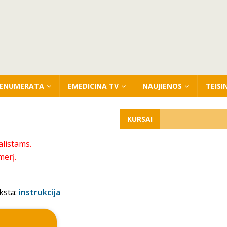
ENUMERATA
EMEDICINA TV
NAUJIENOS
TEISI
KURSAI
alistams.
merį.
ksta:
instrukcija