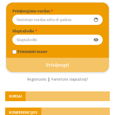
Prisijungimo vardas
*
face
Slaptažodis
*
visibility
Prisiminti mane
|
Registruotis
Pamiršote slaptažodį?
KURSAI
KONFERENCIJOS