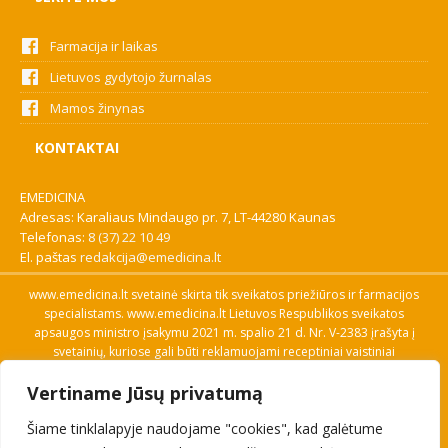
Farmacija ir laikas
Lietuvos gydytojo žurnalas
Mamos žinynas
KONTAKTAI
EMEDICINA
Adresas: Karaliaus Mindaugo pr. 7, LT-44280 Kaunas
Telefonas:
8 (37) 22 10 49
El. paštas
redakcija@emedicina.lt
www.emedicina.lt svetainė skirta tik sveikatos priežiūros ir farmacijos
specialistams. www.emedicina.lt Lietuvos Respublikos sveikatos
apsaugos ministro įsakymu 2021 m. spalio 21 d. Nr. V-2383 įrašyta į
svetainių, kuriose gali būti reklamuojami receptiniai vaistiniai
preparatai, sąrašą. Prieigą prie svetainės specialistai gauna patvirtinę
Vertiname Jūsų privatumą
savo profesinę kvalifikaciją. Naudingos nuorodos: Vaistų ir medicinos
pagalbos priemonių kainų paieška, VVKT tinklalapis, Sveikatos
Šiame tinklalapyje naudojame "cookies", kad galėtume
priežiūros ar farmacijos specialisto pranešimo apie įtariamą
nepageidaujamą reakciją forma, Interneto svetainės, kuriose gali būti