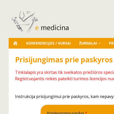
KONFERENCIJOS / KURSAI
ŽURNALAI
PR
Prisijungimas prie paskyros
Tinklalapis yra skirtas tik sveikatos priežiūros speci
Registruojantis reikės pateikti turimos licencijos nu
Instrukcija prisijungimui prie paskyros, kam nepavy
Prisijungimo vardas
*