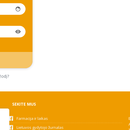
face
visibility
žodį?
SEKITE MUS
Farmacija ir laikas
Lietuvos gydytojo žurnalas