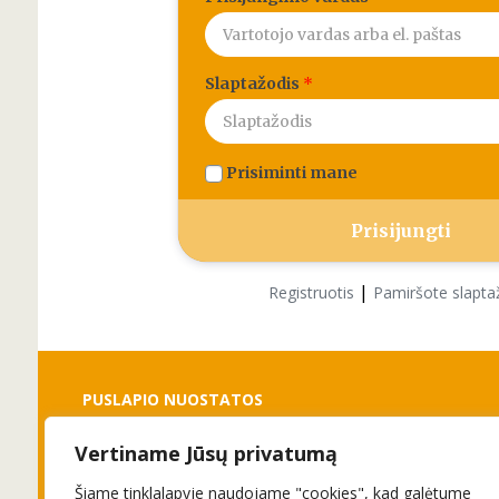
Slaptažodis
*
Prisiminti mane
|
Registruotis
Pamiršote slapta
PUSLAPIO NUOSTATOS
Vertiname Jūsų privatumą
Slapukai
Privatumo politika
Šiame tinklalapyje naudojame "cookies", kad galėtume