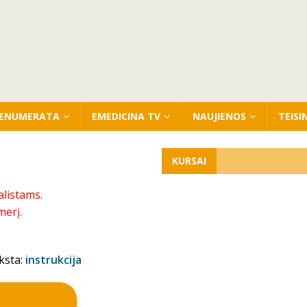
ENUMERATA
EMEDICINA TV
NAUJIENOS
TEISI
KURSAI
alistams.
merį.
ksta:
instrukcija