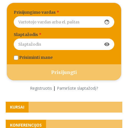
Prisijungimo vardas
*
face
Slaptažodis
*
visibility
Prisiminti mane
|
Registruotis
Pamiršote slaptažodį?
KURSAI
KONFERENCIJOS