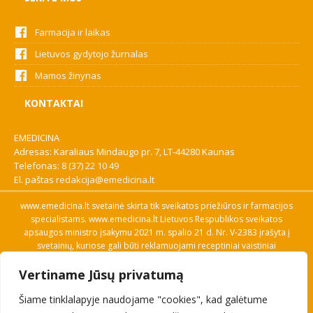
Farmacija ir laikas
Lietuvos gydytojo žurnalas
Mamos žinynas
KONTAKTAI
EMEDICINA
Adresas: Karaliaus Mindaugo pr. 7, LT-44280 Kaunas
Telefonas:
8 (37) 22 10 49
El. paštas
redakcija@emedicina.lt
www.emedicina.lt svetainė skirta tik sveikatos priežiūros ir farmacijos
specialistams. www.emedicina.lt Lietuvos Respublikos sveikatos
apsaugos ministro įsakymu 2021 m. spalio 21 d. Nr. V-2383 įrašyta į
svetainių, kuriose gali būti reklamuojami receptiniai vaistiniai
preparatai, sąrašą. Prieigą prie svetainės specialistai gauna patvirtinę
Vertiname Jūsų privatumą
savo profesinę kvalifikaciją. Naudingos nuorodos: Vaistų ir medicinos
pagalbos priemonių kainų paieška, VVKT tinklalapis, Sveikatos
Šiame tinklalapyje naudojame "cookies", kad galėtume
priežiūros ar farmacijos specialisto pranešimo apie įtariamą
nepageidaujamą reakciją forma, Interneto svetainės, kuriose gali būti