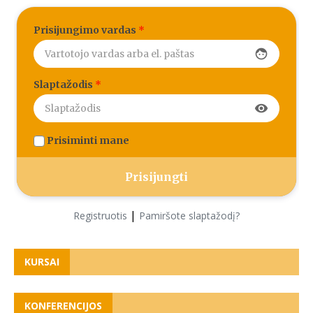
Prisijungimo vardas
*
face
Slaptažodis
*
visibility
Prisiminti mane
|
Registruotis
Pamiršote slaptažodį?
KURSAI
KONFERENCIJOS