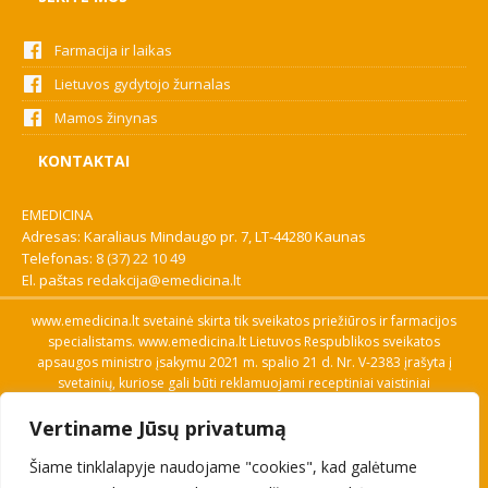
Farmacija ir laikas
Lietuvos gydytojo žurnalas
Mamos žinynas
KONTAKTAI
EMEDICINA
Adresas: Karaliaus Mindaugo pr. 7, LT-44280 Kaunas
Telefonas:
8 (37) 22 10 49
El. paštas
redakcija@emedicina.lt
www.emedicina.lt svetainė skirta tik sveikatos priežiūros ir farmacijos
specialistams. www.emedicina.lt Lietuvos Respublikos sveikatos
apsaugos ministro įsakymu 2021 m. spalio 21 d. Nr. V-2383 įrašyta į
svetainių, kuriose gali būti reklamuojami receptiniai vaistiniai
preparatai, sąrašą. Prieigą prie svetainės specialistai gauna patvirtinę
Vertiname Jūsų privatumą
savo profesinę kvalifikaciją. Naudingos nuorodos: Vaistų ir medicinos
pagalbos priemonių kainų paieška, VVKT tinklalapis, Sveikatos
Šiame tinklalapyje naudojame "cookies", kad galėtume
priežiūros ar farmacijos specialisto pranešimo apie įtariamą
nepageidaujamą reakciją forma, Interneto svetainės, kuriose gali būti