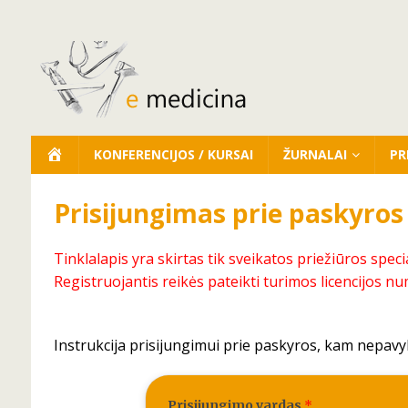
KONFERENCIJOS / KURSAI
ŽURNALAI
PR
Prisijungimas prie paskyros
Tinklalapis yra skirtas tik sveikatos priežiūros speci
Registruojantis reikės pateikti turimos licencijos nu
Instrukcija prisijungimui prie paskyros, kam nepavy
Prisijungimo vardas
*