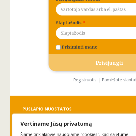
Slaptažodis
*
Prisiminti mane
|
Registruotis
Pamiršote slapta
PUSLAPIO NUOSTATOS
Vertiname Jūsų privatumą
Slapukai
Privatumo politika
Šiame tinklalapyje naudojame "cookies", kad galėtume