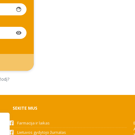
face
visibility
žodį?
SEKITE MUS
Farmacija ir laikas
Lietuvos gydytojo žurnalas