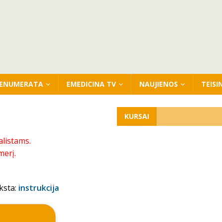
ENUMERATA
EMEDICINA TV
NAUJIENOS
TEISI
KURSAI
alistams.
merį.
ksta:
instrukcija