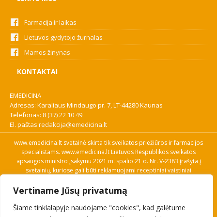
Farmacija ir laikas
Lietuvos gydytojo žurnalas
Mamos žinynas
KONTAKTAI
EMEDICINA
Adresas: Karaliaus Mindaugo pr. 7, LT-44280 Kaunas
Telefonas:
8 (37) 22 10 49
El. paštas
redakcija@emedicina.lt
www.emedicina.lt svetainė skirta tik sveikatos priežiūros ir farmacijos
specialistams. www.emedicina.lt Lietuvos Respublikos sveikatos
apsaugos ministro įsakymu 2021 m. spalio 21 d. Nr. V-2383 įrašyta į
svetainių, kuriose gali būti reklamuojami receptiniai vaistiniai
preparatai, sąrašą. Prieigą prie svetainės specialistai gauna patvirtinę
Vertiname Jūsų privatumą
savo profesinę kvalifikaciją. Naudingos nuorodos: Vaistų ir medicinos
pagalbos priemonių kainų paieška, VVKT tinklalapis, Sveikatos
Šiame tinklalapyje naudojame "cookies", kad galėtume
priežiūros ar farmacijos specialisto pranešimo apie įtariamą
nepageidaujamą reakciją forma, Interneto svetainės, kuriose gali būti