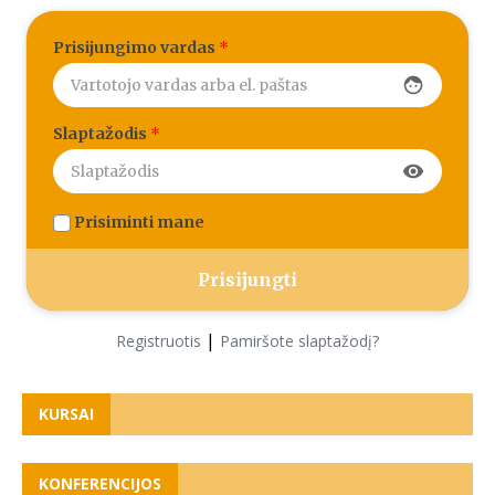
Prisijungimo vardas
*
face
Slaptažodis
*
visibility
Prisiminti mane
|
Registruotis
Pamiršote slaptažodį?
KURSAI
KONFERENCIJOS