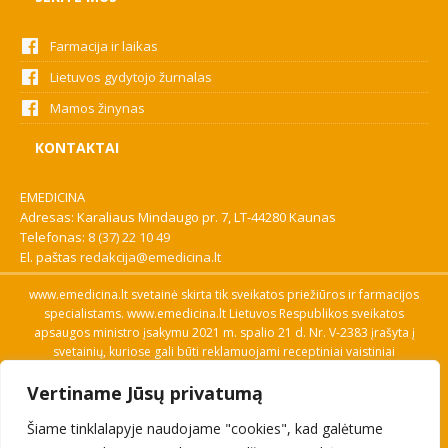
Farmacija ir laikas
Lietuvos gydytojo žurnalas
Mamos žinynas
KONTAKTAI
EMEDICINA
Adresas: Karaliaus Mindaugo pr. 7, LT-44280 Kaunas
Telefonas:
8 (37) 22 10 49
El. paštas
redakcija@emedicina.lt
www.emedicina.lt svetainė skirta tik sveikatos priežiūros ir farmacijos
specialistams. www.emedicina.lt Lietuvos Respublikos sveikatos
apsaugos ministro įsakymu 2021 m. spalio 21 d. Nr. V-2383 įrašyta į
svetainių, kuriose gali būti reklamuojami receptiniai vaistiniai
preparatai, sąrašą. Prieigą prie svetainės specialistai gauna patvirtinę
Vertiname Jūsų privatumą
savo profesinę kvalifikaciją. Naudingos nuorodos: Vaistų ir medicinos
pagalbos priemonių kainų paieška, VVKT tinklalapis, Sveikatos
Šiame tinklalapyje naudojame "cookies", kad galėtume
priežiūros ar farmacijos specialisto pranešimo apie įtariamą
nepageidaujamą reakciją forma, Interneto svetainės, kuriose gali būti