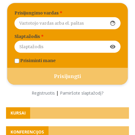
Prisijungimo vardas
*
face
Slaptažodis
*
visibility
Prisiminti mane
|
Registruotis
Pamiršote slaptažodį?
KURSAI
KONFERENCIJOS