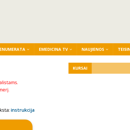
ENUMERATA
EMEDICINA TV
NAUJIENOS
TEISI
KURSAI
alistams.
merį.
ksta:
instrukcija