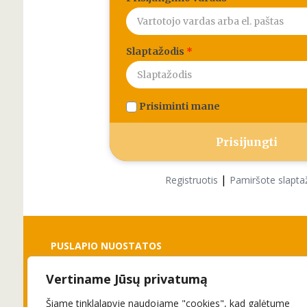
Slaptažodis
*
Prisiminti mane
|
Registruotis
Pamiršote slapta
PUSLAPIO NUOSTATOS
Vertiname Jūsų privatumą
Slapukai
Privatumo politika
Šiame tinklalapyje naudojame "cookies", kad galėtume