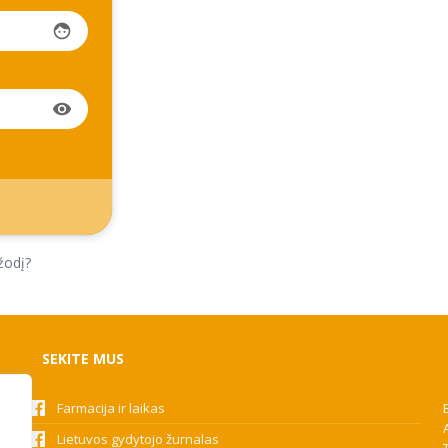
face
visibility
žodį?
SEKITE MUS
Farmacija ir laikas
Lietuvos gydytojo žurnalas