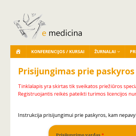
KONFERENCIJOS / KURSAI
ŽURNALAI
PR
Prisijungimas prie paskyros
Tinklalapis yra skirtas tik sveikatos priežiūros speci
Registruojantis reikės pateikti turimos licencijos nu
Instrukcija prisijungimui prie paskyros, kam nepavy
Prisijungimo vardas
*