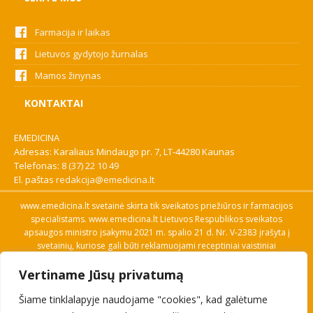
Farmacija ir laikas
Lietuvos gydytojo žurnalas
Mamos žinynas
KONTAKTAI
EMEDICINA
Adresas: Karaliaus Mindaugo pr. 7, LT-44280 Kaunas
Telefonas:
8 (37) 22 10 49
El. paštas
redakcija@emedicina.lt
www.emedicina.lt svetainė skirta tik sveikatos priežiūros ir farmacijos
specialistams. www.emedicina.lt Lietuvos Respublikos sveikatos
apsaugos ministro įsakymu 2021 m. spalio 21 d. Nr. V-2383 įrašyta į
svetainių, kuriose gali būti reklamuojami receptiniai vaistiniai
preparatai, sąrašą. Prieigą prie svetainės specialistai gauna patvirtinę
Vertiname Jūsų privatumą
savo profesinę kvalifikaciją. Naudingos nuorodos: Vaistų ir medicinos
pagalbos priemonių kainų paieška, VVKT tinklalapis, Sveikatos
Šiame tinklalapyje naudojame "cookies", kad galėtume
priežiūros ar farmacijos specialisto pranešimo apie įtariamą
nepageidaujamą reakciją forma, Interneto svetainės, kuriose gali būti