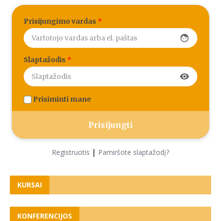
Prisijungimo vardas
*
face
Slaptažodis
*
visibility
Prisiminti mane
|
Registruotis
Pamiršote slaptažodį?
KURSAI
KONFERENCIJOS