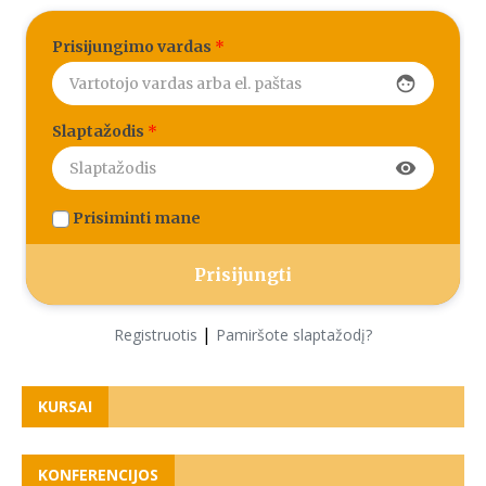
Prisijungimo vardas
*
face
Slaptažodis
*
visibility
Prisiminti mane
|
Registruotis
Pamiršote slaptažodį?
KURSAI
KONFERENCIJOS