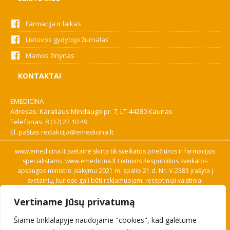
Farmacija ir laikas
Lietuvos gydytojo žurnalas
Mamos žinynas
KONTAKTAI
EMEDICINA
Adresas: Karaliaus Mindaugo pr. 7, LT-44280 Kaunas
Telefonas:
8 (37) 22 10 49
El. paštas
redakcija@emedicina.lt
www.emedicina.lt svetainė skirta tik sveikatos priežiūros ir farmacijos
specialistams. www.emedicina.lt Lietuvos Respublikos sveikatos
apsaugos ministro įsakymu 2021 m. spalio 21 d. Nr. V-2383 įrašyta į
svetainių, kuriose gali būti reklamuojami receptiniai vaistiniai
preparatai, sąrašą. Prieigą prie svetainės specialistai gauna patvirtinę
Vertiname Jūsų privatumą
savo profesinę kvalifikaciją. Naudingos nuorodos: Vaistų ir medicinos
pagalbos priemonių kainų paieška, VVKT tinklalapis, Sveikatos
Šiame tinklalapyje naudojame "cookies", kad galėtume
priežiūros ar farmacijos specialisto pranešimo apie įtariamą
nepageidaujamą reakciją forma, Interneto svetainės, kuriose gali būti