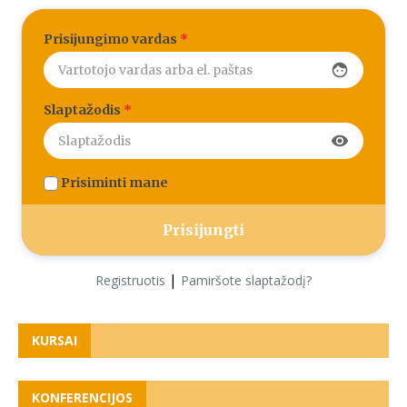
Prisijungimo vardas
*
face
Slaptažodis
*
visibility
Prisiminti mane
|
Registruotis
Pamiršote slaptažodį?
KURSAI
KONFERENCIJOS