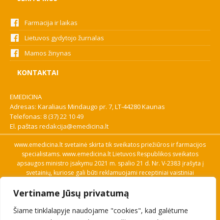
Farmacija ir laikas
Lietuvos gydytojo žurnalas
Mamos žinynas
KONTAKTAI
EMEDICINA
Adresas: Karaliaus Mindaugo pr. 7, LT-44280 Kaunas
Telefonas:
8 (37) 22 10 49
El. paštas
redakcija@emedicina.lt
www.emedicina.lt svetainė skirta tik sveikatos priežiūros ir farmacijos
specialistams. www.emedicina.lt Lietuvos Respublikos sveikatos
apsaugos ministro įsakymu 2021 m. spalio 21 d. Nr. V-2383 įrašyta į
svetainių, kuriose gali būti reklamuojami receptiniai vaistiniai
preparatai, sąrašą. Prieigą prie svetainės specialistai gauna patvirtinę
Vertiname Jūsų privatumą
savo profesinę kvalifikaciją. Naudingos nuorodos: Vaistų ir medicinos
pagalbos priemonių kainų paieška, VVKT tinklalapis, Sveikatos
Šiame tinklalapyje naudojame "cookies", kad galėtume
priežiūros ar farmacijos specialisto pranešimo apie įtariamą
nepageidaujamą reakciją forma, Interneto svetainės, kuriose gali būti