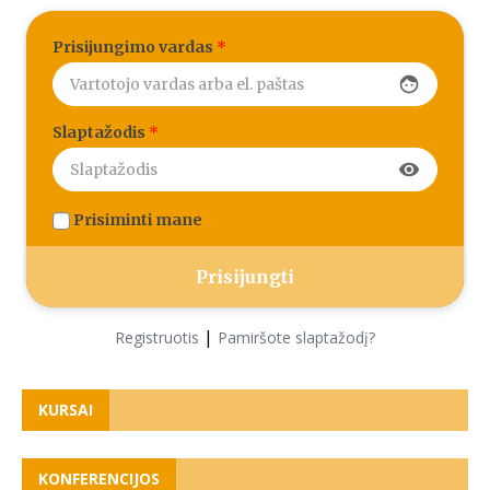
Prisijungimo vardas
*
face
Slaptažodis
*
visibility
Prisiminti mane
|
Registruotis
Pamiršote slaptažodį?
KURSAI
KONFERENCIJOS