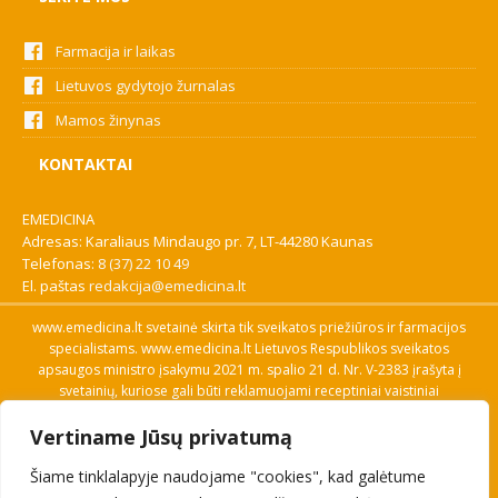
Farmacija ir laikas
Lietuvos gydytojo žurnalas
Mamos žinynas
KONTAKTAI
EMEDICINA
Adresas: Karaliaus Mindaugo pr. 7, LT-44280 Kaunas
Telefonas:
8 (37) 22 10 49
El. paštas
redakcija@emedicina.lt
www.emedicina.lt svetainė skirta tik sveikatos priežiūros ir farmacijos
specialistams. www.emedicina.lt Lietuvos Respublikos sveikatos
apsaugos ministro įsakymu 2021 m. spalio 21 d. Nr. V-2383 įrašyta į
svetainių, kuriose gali būti reklamuojami receptiniai vaistiniai
preparatai, sąrašą. Prieigą prie svetainės specialistai gauna patvirtinę
Vertiname Jūsų privatumą
savo profesinę kvalifikaciją. Naudingos nuorodos: Vaistų ir medicinos
pagalbos priemonių kainų paieška, VVKT tinklalapis, Sveikatos
Šiame tinklalapyje naudojame "cookies", kad galėtume
priežiūros ar farmacijos specialisto pranešimo apie įtariamą
nepageidaujamą reakciją forma, Interneto svetainės, kuriose gali būti