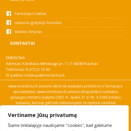
Farmacija ir laikas
Lietuvos gydytojo žurnalas
Mamos žinynas
KONTAKTAI
EMEDICINA
Adresas: Karaliaus Mindaugo pr. 7, LT-44280 Kaunas
Telefonas:
8 (37) 22 10 49
El. paštas
redakcija@emedicina.lt
www.emedicina.lt svetainė skirta tik sveikatos priežiūros ir farmacijos
specialistams. www.emedicina.lt Lietuvos Respublikos sveikatos
apsaugos ministro įsakymu 2021 m. spalio 21 d. Nr. V-2383 įrašyta į
svetainių, kuriose gali būti reklamuojami receptiniai vaistiniai
preparatai, sąrašą. Prieigą prie svetainės specialistai gauna patvirtinę
Vertiname Jūsų privatumą
savo profesinę kvalifikaciją. Naudingos nuorodos: Vaistų ir medicinos
pagalbos priemonių kainų paieška, VVKT tinklalapis, Sveikatos
Šiame tinklalapyje naudojame "cookies", kad galėtume
priežiūros ar farmacijos specialisto pranešimo apie įtariamą
nepageidaujamą reakciją forma, Interneto svetainės, kuriose gali būti