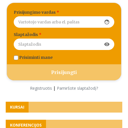
Prisijungimo vardas
*
face
Slaptažodis
*
visibility
Prisiminti mane
|
Registruotis
Pamiršote slaptažodį?
KURSAI
KONFERENCIJOS