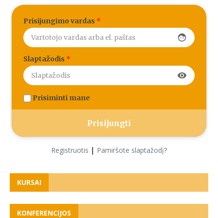
Prisijungimo vardas
*
face
Slaptažodis
*
visibility
Prisiminti mane
|
Registruotis
Pamiršote slaptažodį?
KURSAI
KONFERENCIJOS