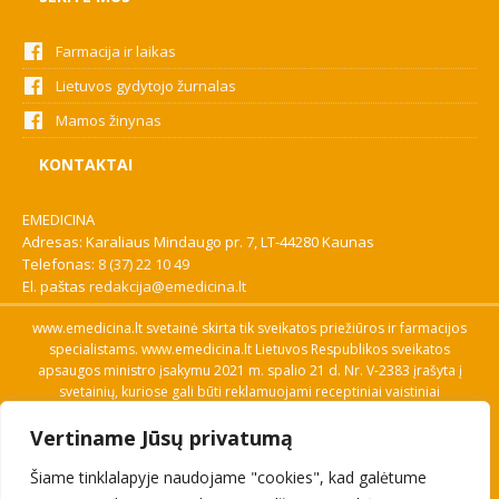
Farmacija ir laikas
Lietuvos gydytojo žurnalas
Mamos žinynas
KONTAKTAI
EMEDICINA
Adresas: Karaliaus Mindaugo pr. 7, LT-44280 Kaunas
Telefonas:
8 (37) 22 10 49
El. paštas
redakcija@emedicina.lt
www.emedicina.lt svetainė skirta tik sveikatos priežiūros ir farmacijos
specialistams. www.emedicina.lt Lietuvos Respublikos sveikatos
apsaugos ministro įsakymu 2021 m. spalio 21 d. Nr. V-2383 įrašyta į
svetainių, kuriose gali būti reklamuojami receptiniai vaistiniai
preparatai, sąrašą. Prieigą prie svetainės specialistai gauna patvirtinę
Vertiname Jūsų privatumą
savo profesinę kvalifikaciją. Naudingos nuorodos: Vaistų ir medicinos
pagalbos priemonių kainų paieška, VVKT tinklalapis, Sveikatos
Šiame tinklalapyje naudojame "cookies", kad galėtume
priežiūros ar farmacijos specialisto pranešimo apie įtariamą
nepageidaujamą reakciją forma, Interneto svetainės, kuriose gali būti