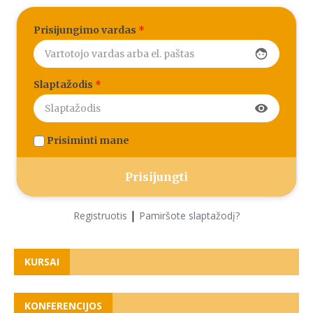
Prisijungimo vardas
*
face
Slaptažodis
*
visibility
Prisiminti mane
|
Registruotis
Pamiršote slaptažodį?
KURSAI
KONFERENCIJOS