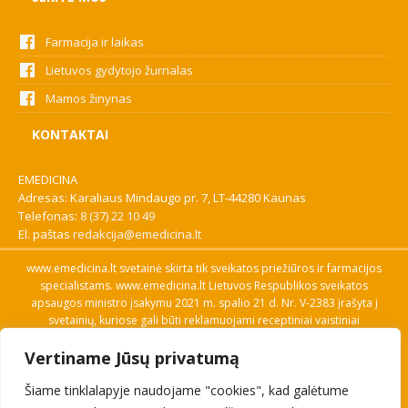
Farmacija ir laikas
Lietuvos gydytojo žurnalas
Mamos žinynas
KONTAKTAI
EMEDICINA
Adresas: Karaliaus Mindaugo pr. 7, LT-44280 Kaunas
Telefonas:
8 (37) 22 10 49
El. paštas
redakcija@emedicina.lt
www.emedicina.lt svetainė skirta tik sveikatos priežiūros ir farmacijos
specialistams. www.emedicina.lt Lietuvos Respublikos sveikatos
apsaugos ministro įsakymu 2021 m. spalio 21 d. Nr. V-2383 įrašyta į
svetainių, kuriose gali būti reklamuojami receptiniai vaistiniai
preparatai, sąrašą. Prieigą prie svetainės specialistai gauna patvirtinę
Vertiname Jūsų privatumą
savo profesinę kvalifikaciją. Naudingos nuorodos: Vaistų ir medicinos
pagalbos priemonių kainų paieška, VVKT tinklalapis, Sveikatos
Šiame tinklalapyje naudojame "cookies", kad galėtume
priežiūros ar farmacijos specialisto pranešimo apie įtariamą
nepageidaujamą reakciją forma, Interneto svetainės, kuriose gali būti