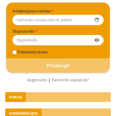
Prisijungimo vardas
*
face
Slaptažodis
*
visibility
Prisiminti mane
|
Registruotis
Pamiršote slaptažodį?
KURSAI
KONFERENCIJOS