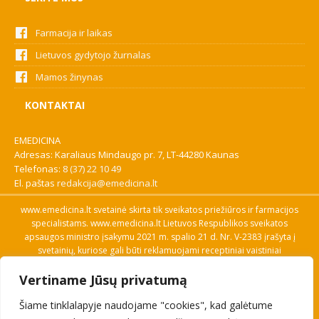
Farmacija ir laikas
Lietuvos gydytojo žurnalas
Mamos žinynas
KONTAKTAI
EMEDICINA
Adresas: Karaliaus Mindaugo pr. 7, LT-44280 Kaunas
Telefonas:
8 (37) 22 10 49
El. paštas
redakcija@emedicina.lt
www.emedicina.lt svetainė skirta tik sveikatos priežiūros ir farmacijos
specialistams. www.emedicina.lt Lietuvos Respublikos sveikatos
apsaugos ministro įsakymu 2021 m. spalio 21 d. Nr. V-2383 įrašyta į
svetainių, kuriose gali būti reklamuojami receptiniai vaistiniai
preparatai, sąrašą. Prieigą prie svetainės specialistai gauna patvirtinę
Vertiname Jūsų privatumą
savo profesinę kvalifikaciją. Naudingos nuorodos: Vaistų ir medicinos
pagalbos priemonių kainų paieška, VVKT tinklalapis, Sveikatos
Šiame tinklalapyje naudojame "cookies", kad galėtume
priežiūros ar farmacijos specialisto pranešimo apie įtariamą
nepageidaujamą reakciją forma, Interneto svetainės, kuriose gali būti