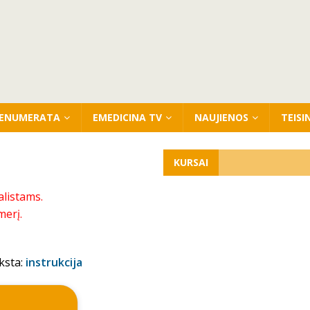
ENUMERATA
EMEDICINA TV
NAUJIENOS
TEISI
KURSAI
alistams.
merį.
ksta:
instrukcija