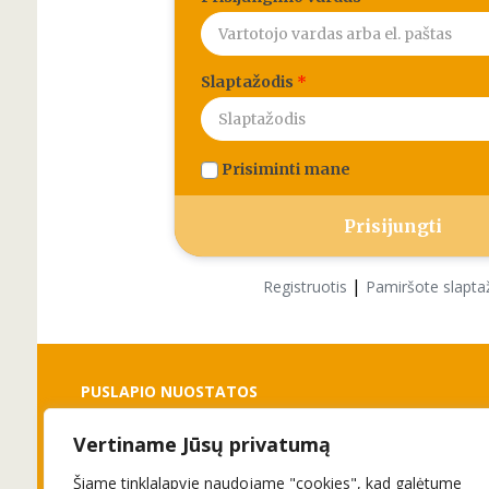
Slaptažodis
*
Prisiminti mane
|
Registruotis
Pamiršote slapta
PUSLAPIO NUOSTATOS
Vertiname Jūsų privatumą
Slapukai
Privatumo politika
Šiame tinklalapyje naudojame "cookies", kad galėtume