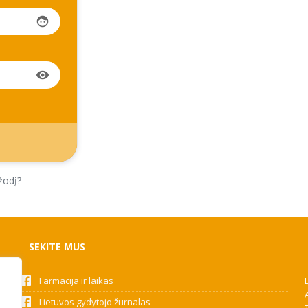
face
visibility
žodį?
SEKITE MUS
Farmacija ir laikas
Lietuvos gydytojo žurnalas