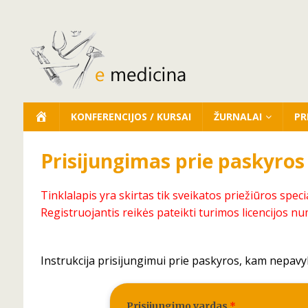
KONFERENCIJOS / KURSAI
ŽURNALAI
PR
Prisijungimas prie paskyros
Tinklalapis yra skirtas tik sveikatos priežiūros speci
Registruojantis reikės pateikti turimos licencijos nu
Instrukcija prisijungimui prie paskyros, kam nepavy
Prisijungimo vardas
*