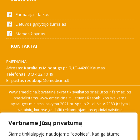
Farmacija ir laikas
Lietuvos gydytojo žurnalas
Mamos žinynas
KONTAKTAI
EMEDICINA
Adresas: Karaliaus Mindaugo pr. 7, LT-44280 Kaunas
Telefonas:
8 (37) 22 10 49
El. paštas
redakcija@emedicina.lt
www.emedicina.lt svetainė skirta tik sveikatos priežiūros ir farmacijos
specialistams. www.emedicina.lt Lietuvos Respublikos sveikatos
apsaugos ministro įsakymu 2021 m. spalio 21 d. Nr. V-2383 įrašyta į
svetainių, kuriose gali būti reklamuojami receptiniai vaistiniai
preparatai, sąrašą. Prieigą prie svetainės specialistai gauna patvirtinę
Vertiname Jūsų privatumą
savo profesinę kvalifikaciją. Naudingos nuorodos: Vaistų ir medicinos
pagalbos priemonių kainų paieška, VVKT tinklalapis, Sveikatos
Šiame tinklalapyje naudojame "cookies", kad galėtume
priežiūros ar farmacijos specialisto pranešimo apie įtariamą
nepageidaujamą reakciją forma, Interneto svetainės, kuriose gali būti