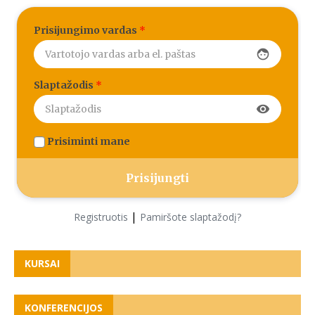
Prisijungimo vardas
*
face
Slaptažodis
*
visibility
Prisiminti mane
|
Registruotis
Pamiršote slaptažodį?
KURSAI
KONFERENCIJOS